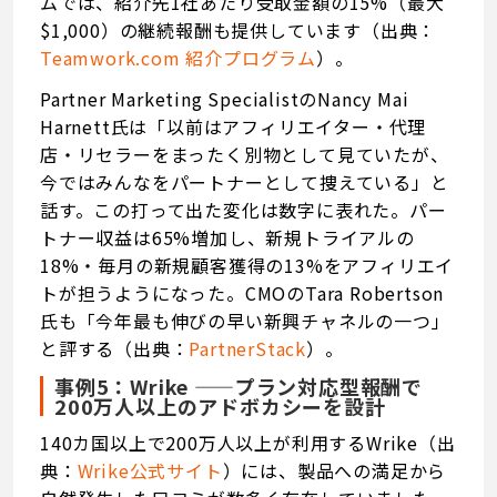
ムでは、紹介先1社あたり受取金額の15%（最大
$1,000）の継続報酬も提供しています（出典：
Teamwork.com
紹介プログラム
）。
Partner Marketing SpecialistのNancy Mai
Harnett氏は「以前はアフィリエイター・代理
店・リセラーをまったく別物として見ていたが、
今ではみんなをパートナーとして捜えている」と
話す。この打って出た変化は数字に表れた。パー
トナー収益は65%増加し、新規トライアルの
18%・毎月の新規顧客獲得の13%をアフィリエイ
トが担うようになった。CMOのTara Robertson
氏も「今年最も伸びの早い新興チャネルの一つ」
と評する（出典：
PartnerStack
）。
事例5：Wrike ——プラン対応型報酬で
200万人以上のアドボカシーを設計
140カ国以上で200万人以上が利用するWrike（出
典：
Wrike公式サイト
）には、製品への満足から